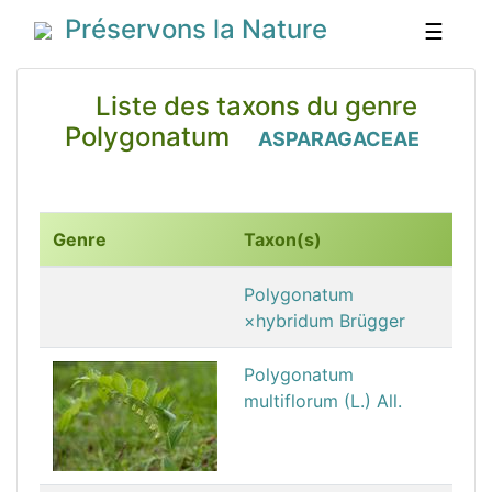
Préservons la Nature
☰
Liste des taxons du genre
Polygonatum
ASPARAGACEAE
Genre
Taxon(s)
Polygonatum
×hybridum Brügger
Polygonatum
multiflorum (L.) All.