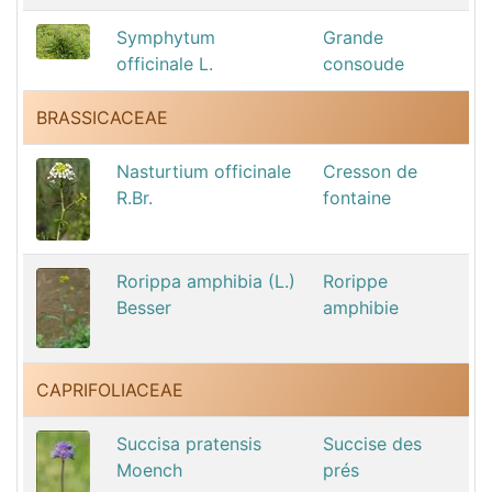
Symphytum
Grande
officinale L.
consoude
BRASSICACEAE
Nasturtium officinale
Cresson de
R.Br.
fontaine
Rorippa amphibia (L.)
Rorippe
Besser
amphibie
CAPRIFOLIACEAE
Succisa pratensis
Succise des
Moench
prés