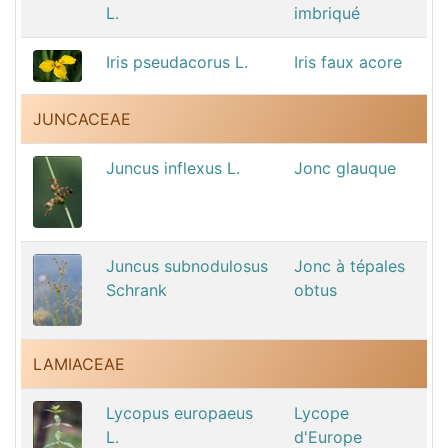
L.
imbriqué
Iris pseudacorus L.
Iris faux acore
JUNCACEAE
Juncus inflexus L.
Jonc glauque
Juncus subnodulosus
Jonc à tépales
Schrank
obtus
LAMIACEAE
Lycopus europaeus
Lycope
L.
d'Europe