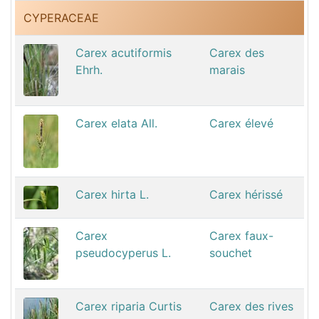
CYPERACEAE
Carex acutiformis
Carex des
Ehrh.
marais
Carex elata All.
Carex élevé
Carex hirta L.
Carex hérissé
Carex
Carex faux-
pseudocyperus L.
souchet
Carex riparia Curtis
Carex des rives