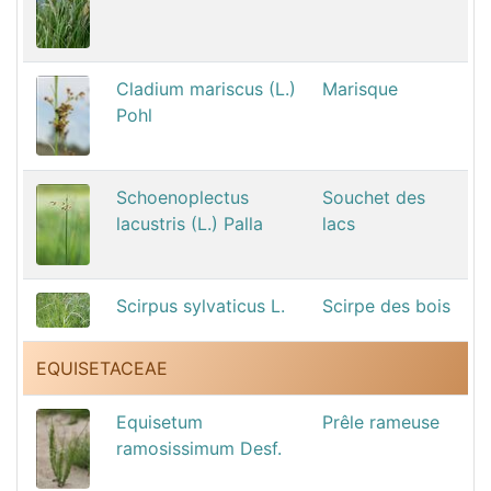
Cladium mariscus (L.)
Marisque
Pohl
Schoenoplectus
Souchet des
lacustris (L.) Palla
lacs
Scirpus sylvaticus L.
Scirpe des bois
EQUISETACEAE
Equisetum
Prêle rameuse
ramosissimum Desf.