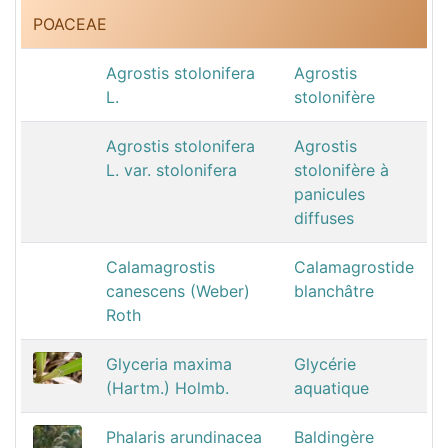
POACEAE
Agrostis stolonifera
Agrostis
L.
stolonifère
Agrostis stolonifera
Agrostis
L. var. stolonifera
stolonifère à
panicules
diffuses
Calamagrostis
Calamagrostide
canescens (Weber)
blanchâtre
Roth
Glyceria maxima
Glycérie
(Hartm.) Holmb.
aquatique
Phalaris arundinacea
Baldingère