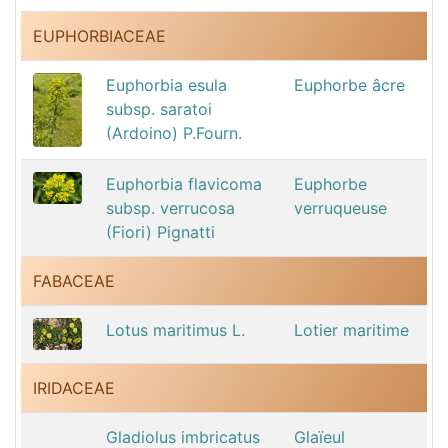
EUPHORBIACEAE
Euphorbia esula
Euphorbe âcre
subsp. saratoi
(Ardoino) P.Fourn.
Euphorbia flavicoma
Euphorbe
subsp. verrucosa
verruqueuse
(Fiori) Pignatti
FABACEAE
Lotus maritimus L.
Lotier maritime
IRIDACEAE
Gladiolus imbricatus
Glaïeul