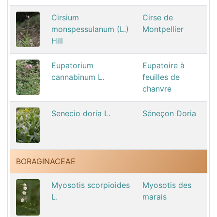
Cirsium
Cirse de
monspessulanum (L.)
Montpellier
Hill
Eupatorium
Eupatoire à
cannabinum L.
feuilles de
chanvre
Senecio doria L.
Séneçon Doria
BORAGINACEAE
Myosotis scorpioides
Myosotis des
L.
marais