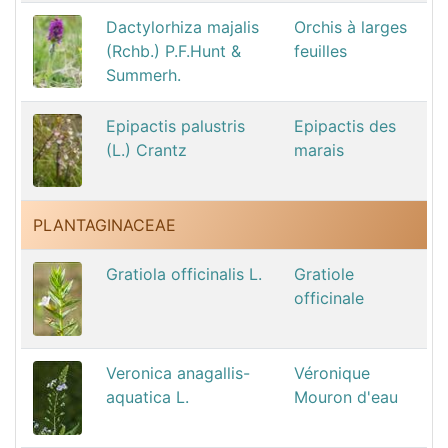
Dactylorhiza majalis
Orchis à larges
(Rchb.) P.F.Hunt &
feuilles
Summerh.
Epipactis palustris
Epipactis des
(L.) Crantz
marais
PLANTAGINACEAE
Gratiola officinalis L.
Gratiole
officinale
Veronica anagallis-
Véronique
aquatica L.
Mouron d'eau