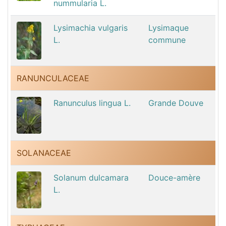
nummularia L.
Lysimachia vulgaris
Lysimaque
L.
commune
RANUNCULACEAE
Ranunculus lingua L.
Grande Douve
SOLANACEAE
Solanum dulcamara
Douce-amère
L.