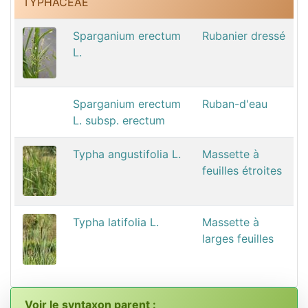
TYPHACEAE
Sparganium erectum
Rubanier dressé
L.
Sparganium erectum
Ruban-d'eau
L. subsp. erectum
Typha angustifolia L.
Massette à
feuilles étroites
Typha latifolia L.
Massette à
larges feuilles
Voir le syntaxon parent :