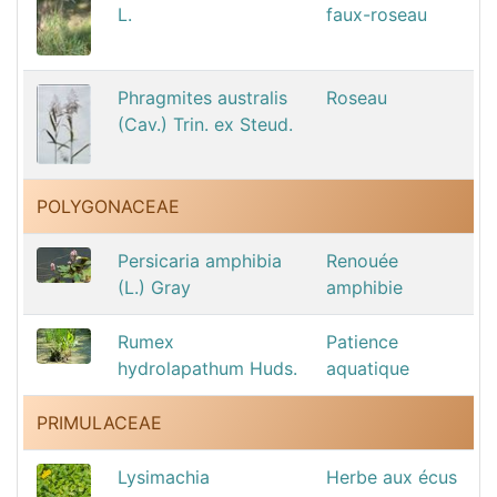
L.
faux-roseau
Phragmites australis
Roseau
(Cav.) Trin. ex Steud.
POLYGONACEAE
Persicaria amphibia
Renouée
(L.) Gray
amphibie
Rumex
Patience
hydrolapathum Huds.
aquatique
PRIMULACEAE
Lysimachia
Herbe aux écus