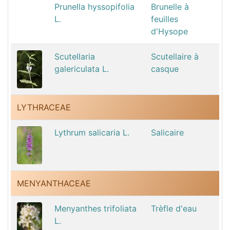
Prunella hyssopifolia
Brunelle à
L.
feuilles
d'Hysope
Scutellaria
Scutellaire à
galericulata L.
casque
LYTHRACEAE
Lythrum salicaria L.
Salicaire
MENYANTHACEAE
Menyanthes trifoliata
Trèfle d'eau
L.