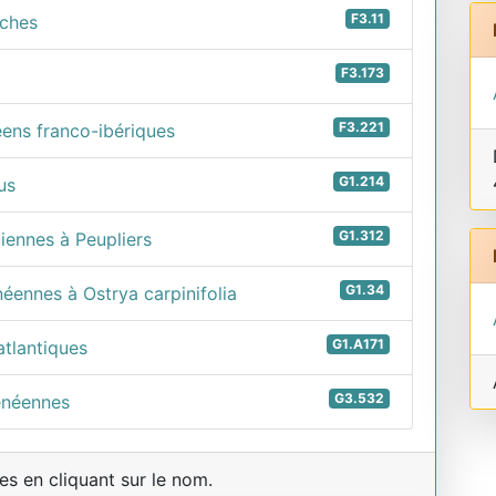
F3.11
iches
F3.173
F3.221
éens franco-ibériques
G1.214
us
G1.312
iennes à Peupliers
G1.34
néennes à Ostrya carpinifolia
G1.A171
atlantiques
G3.532
énéennes
s en cliquant sur le nom.