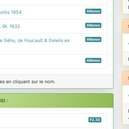
Alliance
Bolòs 1954
Alliance
.-Bl. 1932
Alliance
e Géhu, de Foucault & Delelis ex
Alliance
s en cliquant sur le nom.
S) :
F2.33