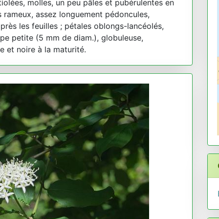
olées, molles, un peu pâles et pubérulentes en
es rameux, assez longuement pédoncules,
près les feuilles ; pétales oblongs-lancéolés,
upe petite (5 mm de diam.), globuleuse,
 et noire à la maturité.