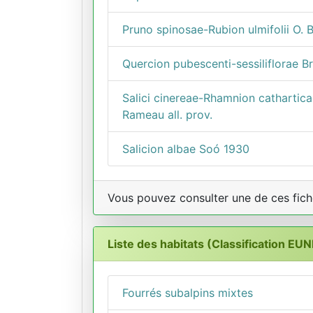
Pruno spinosae-Rubion ulmifolii O. 
Quercion pubescenti-sessiliflorae Br
Salici cinereae-Rhamnion cathartica
Rameau all. prov.
Salicion albae Soó 1930
Vous pouvez consulter une de ces fiche
Liste des habitats (Classification EUNI
Fourrés subalpins mixtes