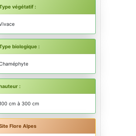
Type végétatif :
Vivace
Type biologique :
Chaméphyte
hauteur :
100 cm à 300 cm
Site Flore Alpes