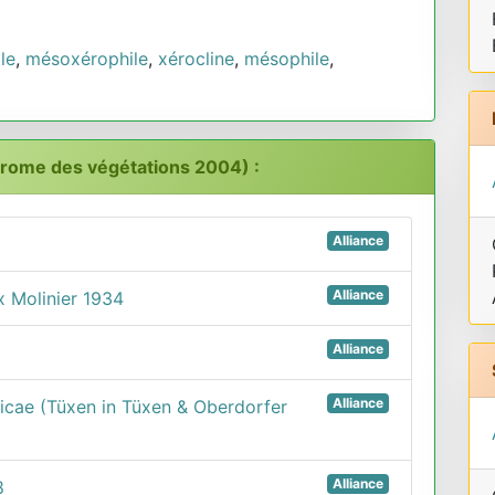
le
,
mésoxérophile
,
xérocline
,
mésophile
,
drome des végétations 2004) :
Alliance
Alliance
x Molinier 1934
Alliance
Alliance
icae (Tüxen in Tüxen & Oberdorfer
Alliance
8