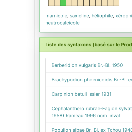
marnicole
,
saxicline
,
héliophile
,
xérophi
neutrocalcicole
Liste des syntaxons (basé sur le Pro
Berberidion vulgaris Br.-Bl. 1950
Brachypodion phoenicoidis Br.-Bl. e
Carpinion betuli Issler 1931
Cephalanthero rubrae-Fagion sylvat
1958) Rameau 1996 nom. inval.
Populion albae Br.-Bl. ex Tchou 194