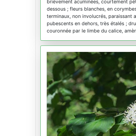
brièvement acuminées, courtement péti
dessous ; fleurs blanches, en corymb
terminaux, non involucrés, paraissant a
pubescents en dehors, très étalés ; dr
couronnée par le limbe du calice, amère