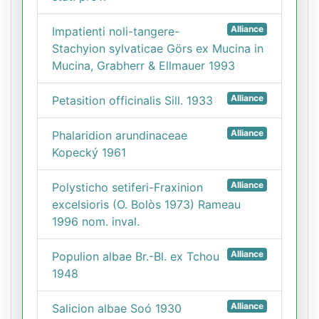
Alliance
Impatienti noli-tangere-
Stachyion sylvaticae Görs ex Mucina in
Mucina, Grabherr & Ellmauer 1993
Alliance
Petasition officinalis Sill. 1933
Alliance
Phalaridion arundinaceae
Kopecký 1961
Alliance
Polysticho setiferi-Fraxinion
excelsioris (O. Bolòs 1973) Rameau
1996 nom. inval.
Alliance
Populion albae Br.-Bl. ex Tchou
1948
Alliance
Salicion albae Soó 1930