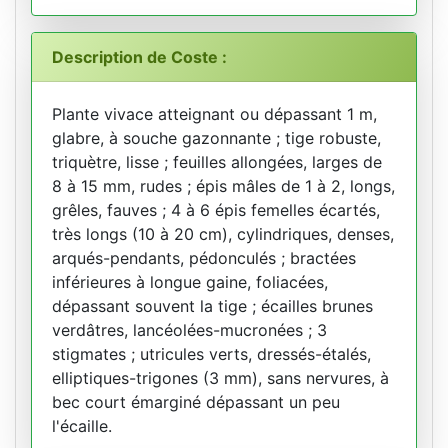
Description de Coste :
Plante vivace atteignant ou dépassant 1 m,
glabre, à souche gazonnante ; tige robuste,
triquètre, lisse ; feuilles allongées, larges de
8 à 15 mm, rudes ; épis mâles de 1 à 2, longs,
grêles, fauves ; 4 à 6 épis femelles écartés,
très longs (10 à 20 cm), cylindriques, denses,
arqués-pendants, pédonculés ; bractées
inférieures à longue gaine, foliacées,
dépassant souvent la tige ; écailles brunes
verdâtres, lancéolées-mucronées ; 3
stigmates ; utricules verts, dressés-étalés,
elliptiques-trigones (3 mm), sans nervures, à
bec court émarginé dépassant un peu
l'écaille.