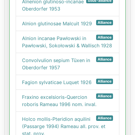
Sous-alliance
Alnenion glutinoso-incanae
Oberdorfer 1953
Alliance
Alnion glutinosae Malcuit 1929
Alliance
Alnion incanae Pawłowski in
Pawłowski, Sokołowski & Wallisch 1928
Alliance
Convolvulion sepium Tüxen in
Oberdorfer 1957
Alliance
Fagion sylvaticae Luquet 1926
Alliance
Fraxino excelsioris-Quercion
roboris Rameau 1996 nom. inval.
Alliance
Holco mollis-Pteridion aquilini
(Passarge 1994) Rameau all. prov. et
stat. prov.