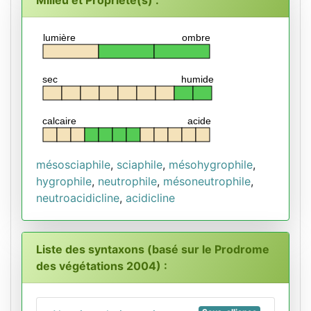
lumière
ombre
sec
humide
calcaire
acide
mésosciaphile
,
sciaphile
,
mésohygrophile
,
hygrophile
,
neutrophile
,
mésoneutrophile
,
neutroacidicline
,
acidicline
Liste des syntaxons (basé sur le Prodrome
des végétations 2004) :