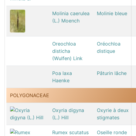
Molinia caerulea
Molinie bleue
(L.) Moench
Oreochloa
Oréochloa
disticha
distique
(Wulfen) Link
Poa laxa
Pâturin lâche
Haenke
POLYGONACEAE
Oxyria digyna
Oxyrie à deux
(L.) Hill
stigmates
Rumex scutatus
Oseille ronde