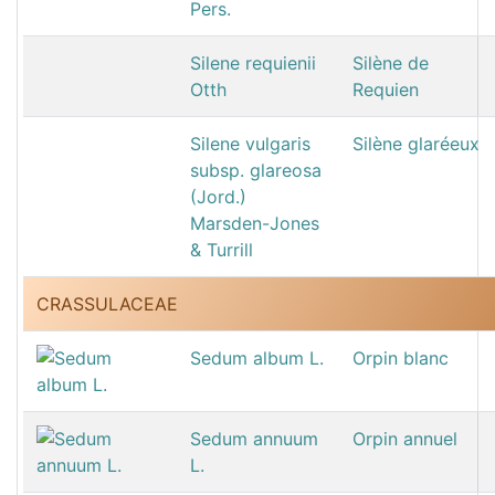
Pers.
Silene requienii
Silène de
Otth
Requien
Silene vulgaris
Silène glaréeux
subsp. glareosa
(Jord.)
Marsden-Jones
& Turrill
CRASSULACEAE
Sedum album L.
Orpin blanc
Sedum annuum
Orpin annuel
L.