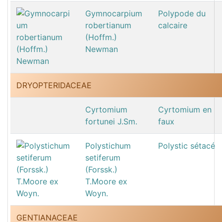
Gymnocarpium
Polypode du
robertianum
calcaire
(Hoffm.)
Newman
DRYOPTERIDACEAE
Cyrtomium
Cyrtomium en
fortunei J.Sm.
faux
Polystichum
Polystic sétacé
setiferum
(Forssk.)
T.Moore ex
Woyn.
GENTIANACEAE