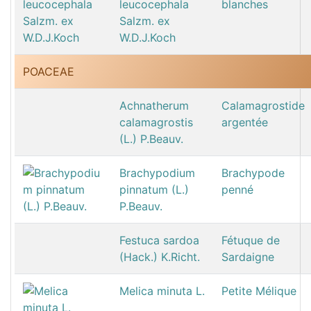
leucocephala
blanches
Salzm. ex
W.D.J.Koch
POACEAE
Achnatherum
Calamagrostide
calamagrostis
argentée
(L.) P.Beauv.
Brachypodium
Brachypode
pinnatum (L.)
penné
P.Beauv.
Festuca sardoa
Fétuque de
(Hack.) K.Richt.
Sardaigne
Melica minuta L.
Petite Mélique