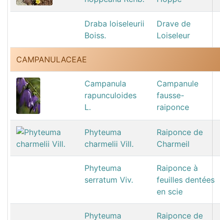
Draba loiseleurii
Drave de
Boiss.
Loiseleur
CAMPANULACEAE
Campanula
Campanule
rapunculoides
fausse-
L.
raiponce
Phyteuma
Raiponce de
charmelii Vill.
Charmeil
Phyteuma
Raiponce à
serratum Viv.
feuilles dentées
en scie
Phyteuma
Raiponce de