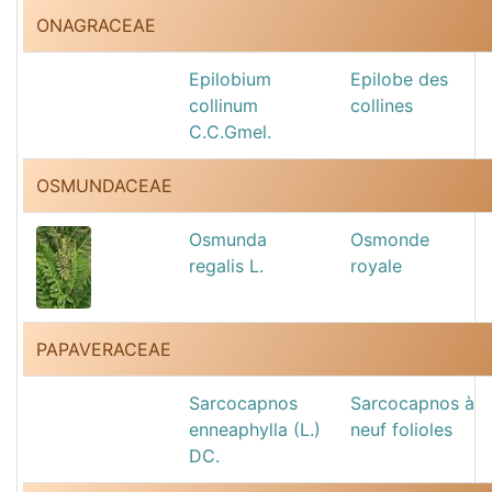
ONAGRACEAE
Epilobium
Epilobe des
collinum
collines
C.C.Gmel.
OSMUNDACEAE
Osmunda
Osmonde
regalis L.
royale
PAPAVERACEAE
Sarcocapnos
Sarcocapnos à
enneaphylla (L.)
neuf folioles
DC.