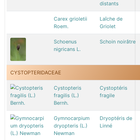
distants
Carex grioletii
Laîche de
Roem.
Griolet
Schoenus
Schoin noirâtre
nigricans L.
CYSTOPTERIDACEAE
Cystopteris
Cystoptéris
fragilis (L.)
fragile
Bernh.
Gymnocarpium
Dryoptéris de
dryopteris (L.)
Linné
Newman