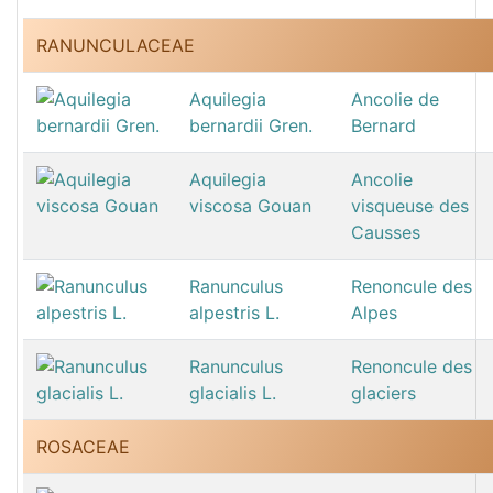
RANUNCULACEAE
Aquilegia
Ancolie de
bernardii Gren.
Bernard
Aquilegia
Ancolie
viscosa Gouan
visqueuse des
Causses
Ranunculus
Renoncule des
alpestris L.
Alpes
Ranunculus
Renoncule des
glacialis L.
glaciers
ROSACEAE