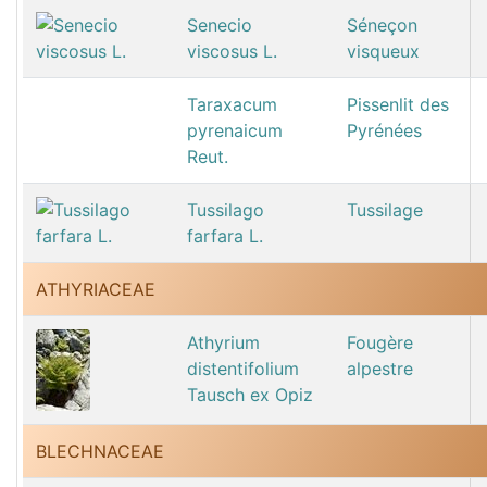
Senecio
Séneçon
viscosus L.
visqueux
Taraxacum
Pissenlit des
pyrenaicum
Pyrénées
Reut.
Tussilago
Tussilage
farfara L.
ATHYRIACEAE
Athyrium
Fougère
distentifolium
alpestre
Tausch ex Opiz
BLECHNACEAE