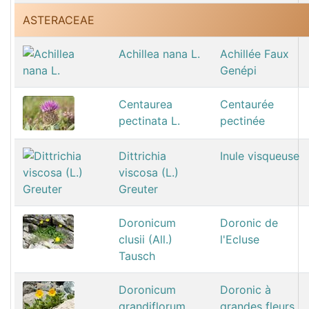
ASTERACEAE
Achillea nana L.
Achillée Faux
Genépi
Centaurea
Centaurée
pectinata L.
pectinée
Dittrichia
Inule visqueuse
viscosa (L.)
Greuter
Doronicum
Doronic de
clusii (All.)
l'Ecluse
Tausch
Doronicum
Doronic à
grandiflorum
grandes fleurs