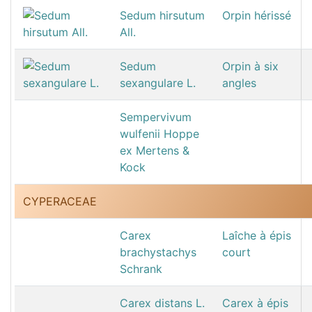
Sedum hirsutum
Orpin hérissé
All.
Sedum
Orpin à six
sexangulare L.
angles
Sempervivum
wulfenii Hoppe
ex Mertens &
Kock
CYPERACEAE
Carex
Laîche à épis
brachystachys
court
Schrank
Carex distans L.
Carex à épis