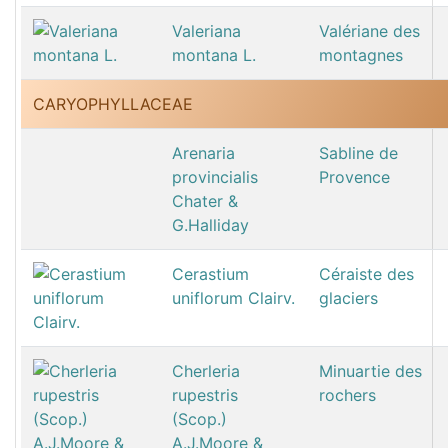
Valeriana
Valériane des
montana L.
montagnes
CARYOPHYLLACEAE
Arenaria
Sabline de
provincialis
Provence
Chater &
G.Halliday
Cerastium
Céraiste des
uniflorum Clairv.
glaciers
Cherleria
Minuartie des
rupestris
rochers
(Scop.)
A.J.Moore &