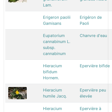
Lam.
Erigeron paolii
Erigéron de
Gamisans
Paoli
Eupatorium
Chanvre d'eau
cannabinum L.
subsp.
cannabinum
Hieracium
Epervière bifide
bifidum
Hornem.
Hieracium
Epervière peu
humile Jacq.
élevée
Hieracium
Epervière à