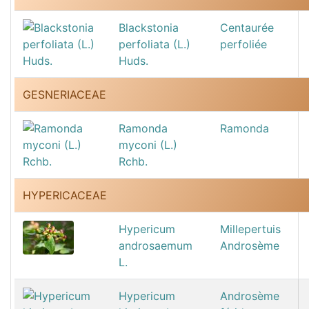
Blackstonia
Centaurée
perfoliata (L.)
perfoliée
Huds.
GESNERIACEAE
Ramonda
Ramonda
myconi (L.)
Rchb.
HYPERICACEAE
Hypericum
Millepertuis
androsaemum
Androsème
L.
Hypericum
Androsème