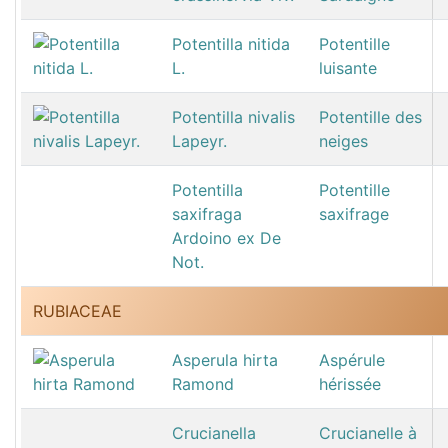
Potentilla nitida
Potentille
L.
luisante
Potentilla nivalis
Potentille des
Lapeyr.
neiges
Potentilla
Potentille
saxifraga
saxifrage
Ardoino ex De
Not.
RUBIACEAE
Asperula hirta
Aspérule
Ramond
hérissée
Crucianella
Crucianelle à