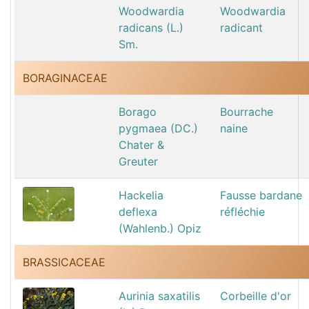
Woodwardia
Woodwardia
radicans (L.)
radicant
Sm.
BORAGINACEAE
Borago
Bourrache
pygmaea (DC.)
naine
Chater &
Greuter
Hackelia
Fausse bardane
deflexa
réfléchie
(Wahlenb.) Opiz
BRASSICACEAE
Aurinia saxatilis
Corbeille d'or