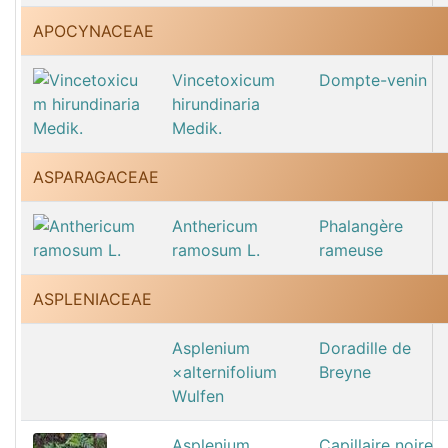
APOCYNACEAE
Vincetoxicum
Dompte-venin
hirundinaria
Medik.
ASPARAGACEAE
Anthericum
Phalangère
ramosum L.
rameuse
ASPLENIACEAE
Asplenium
Doradille de
×alternifolium
Breyne
Wulfen
Asplenium
Capillaire noire