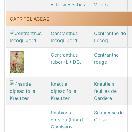
villarsii R.Schulz
Villars
CAPRIFOLIACEAE
Centranthus
Centranthe de
lecoqii Jord.
Lecoq
Centranthus
Centranthe
ruber (L.) DC.
rouge
Knautia
Knautie à
dipsacifolia
feuilles de
Kreutzer
Cardère
Scabiosa
Scabieuse de
corsica (Litard.)
Corse
Gamisans