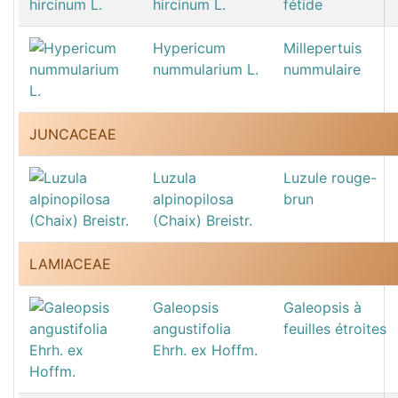
hircinum L.
fétide
Hypericum
Millepertuis
nummularium L.
nummulaire
JUNCACEAE
Luzula
Luzule rouge-
alpinopilosa
brun
(Chaix) Breistr.
LAMIACEAE
Galeopsis
Galeopsis à
angustifolia
feuilles étroites
Ehrh. ex Hoffm.