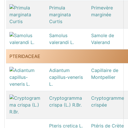
Primula
Primevère
marginata
marginée
Curtis
Samolus
Samole de
valerandi L.
Valerand
PTERIDACEAE
Adiantum
Capillaire de
capillus-veneris
Montpellier
L.
Cryptogramma
Cryptogramme
crispa (L.) R.Br.
crispée
Pteris cretica L.
Ptéris de Crète