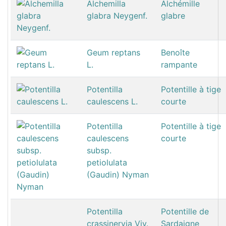
Alchemilla
Alchémille
glabra Neygenf.
glabre
Geum reptans
Benoîte
L.
rampante
Potentilla
Potentille à tige
caulescens L.
courte
Potentilla
Potentille à tige
caulescens
courte
subsp.
petiolulata
(Gaudin) Nyman
Potentilla
Potentille de
crassinervia Viv.
Sardaigne