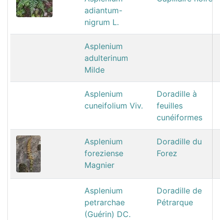
adiantum-
nigrum L.
Asplenium
adulterinum
Milde
Asplenium
Doradille à
cuneifolium Viv.
feuilles
cunéiformes
Asplenium
Doradille du
foreziense
Forez
Magnier
Asplenium
Doradille de
petrarchae
Pétrarque
(Guérin) DC.