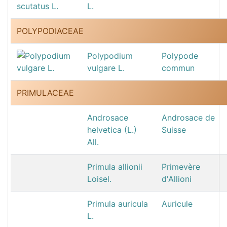
L.
POLYPODIACEAE
Polypodium
Polypode
vulgare L.
commun
PRIMULACEAE
Androsace
Androsace de
helvetica (L.)
Suisse
All.
Primula allionii
Primevère
Loisel.
d'Allioni
Primula auricula
Auricule
L.