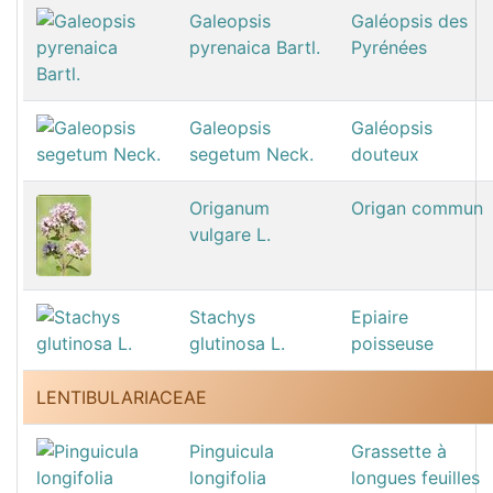
Galeopsis
Galéopsis des
pyrenaica Bartl.
Pyrénées
Galeopsis
Galéopsis
segetum Neck.
douteux
Origanum
Origan commun
vulgare L.
Stachys
Epiaire
glutinosa L.
poisseuse
LENTIBULARIACEAE
Pinguicula
Grassette à
longifolia
longues feuilles