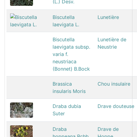
(L.) Desv.
Biscutella
Lunetière
laevigata L.
Biscutella
Lunetière de
laevigata subsp.
Neustrie
varia f.
neustriaca
(Bonnet) B.Bock
Brassica
Chou insulaire
insularis Moris
Draba dubia
Drave douteuse
Suter
Draba
Drave de
hoppeana Rchb.
Hoppe