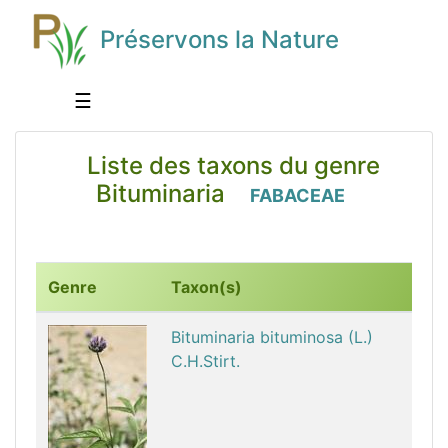
Préservons la Nature
☰
Liste des taxons du genre
Bituminaria
FABACEAE
Genre
Taxon(s)
Bituminaria bituminosa (L.)
C.H.Stirt.