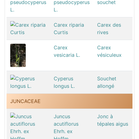
pseudocyperus
souchet
L.
Carex riparia
Carex des
Curtis
rives
Carex
Carex
vesicaria L.
vésiculeux
Cyperus
Souchet
longus L.
allongé
JUNCACEAE
Juncus
Jonc à
acutiflorus
tépales aigus
Ehrh. ex
Hoffm.