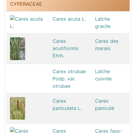
CYPERACEAE
Carex acuta L.
Laîche
gracile
Carex
Carex des
acutiformis
marais
Ehrh.
Carex otrubae
Laîche
Podp. var.
cuivrée
otrubae
Carex
Carex
paniculata L.
paniculé
Carex
Carex faux-