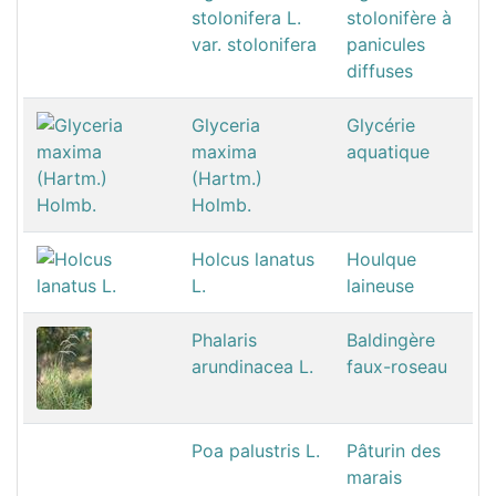
stolonifera L.
stolonifère à
var. stolonifera
panicules
diffuses
Glyceria
Glycérie
maxima
aquatique
(Hartm.)
Holmb.
Holcus lanatus
Houlque
L.
laineuse
Phalaris
Baldingère
arundinacea L.
faux-roseau
Poa palustris L.
Pâturin des
marais