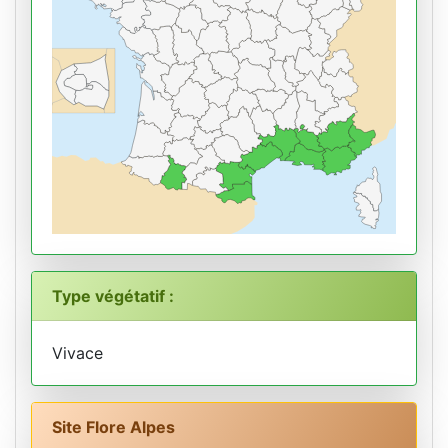
Type végétatif :
Vivace
Site Flore Alpes