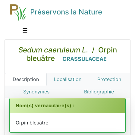
Préservons la Nature
☰
Sedum caeruleum L.
/ Orpin
bleuâtre
CRASSULACEAE
Description
Localisation
Protection
Synonymes
Bibliographie
Nom(s) vernaculaire(s) :
Orpin bleuâtre