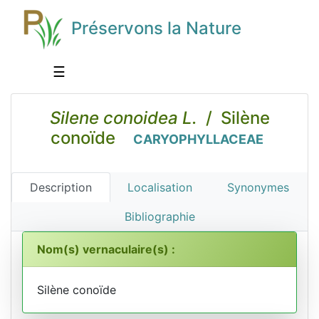
Préservons la Nature
☰
Silene conoidea L.
/ Silène
conoïde
CARYOPHYLLACEAE
Description
Localisation
Synonymes
Bibliographie
Nom(s) vernaculaire(s) :
Silène conoïde