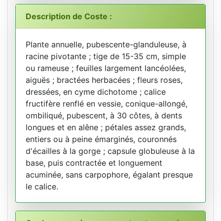
Description de Coste :
Plante annuelle, pubescente-glanduleuse, à
racine pivotante ; tige de 15-35 cm, simple
ou rameuse ; feuilles largement lancéolées,
aiguës ; bractées herbacées ; fleurs roses,
dressées, en cyme dichotome ; calice
fructifère renflé en vessie, conique-allongé,
ombiliqué, pubescent, à 30 côtes, à dents
longues et en alêne ; pétales assez grands,
entiers ou à peine émarginés, couronnés
d'écailles à la gorge ; capsule globuleuse à la
base, puis contractée et longuement
acuminée, sans carpophore, égalant presque
le calice.