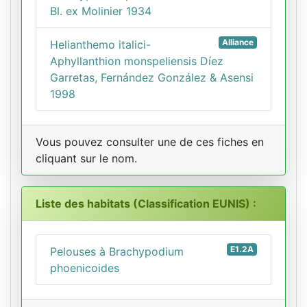
Bl. ex Molinier 1934
Alliance
Helianthemo italici-
Aphyllanthion monspeliensis Díez
Garretas, Fernández González & Asensi
1998
Vous pouvez consulter une de ces fiches en
cliquant sur le nom.
Liste des habitats (Classification EUNIS) :
E1.2A
Pelouses à Brachypodium
phoenicoides