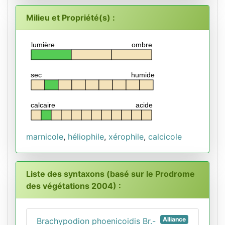
Milieu et Propriété(s) :
lumière
ombre
sec
humide
calcaire
acide
marnicole
,
héliophile
,
xérophile
,
calcicole
Liste des syntaxons (basé sur le Prodrome
des végétations 2004) :
Alliance
Brachypodion phoenicoidis Br.-