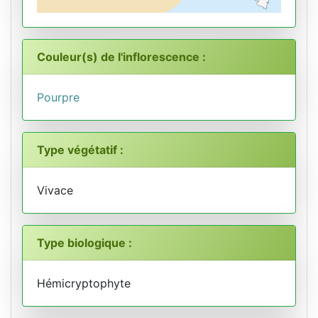
Couleur(s) de l'inflorescence :
Pourpre
Type végétatif :
Vivace
Type biologique :
Hémicryptophyte