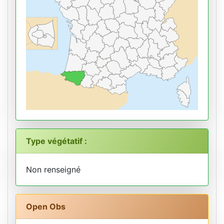
Type végétatif :
Non renseigné
Open Obs