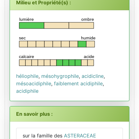
Milieu et Propriété(s) :
lumière
ombre
sec
humide
calcaire
acide
héliophile
,
mésohygrophile
,
acidicline
,
mésoacidiphile
,
faiblement acidiphile
,
acidiphile
En savoir plus :
sur la famille des
ASTERACEAE