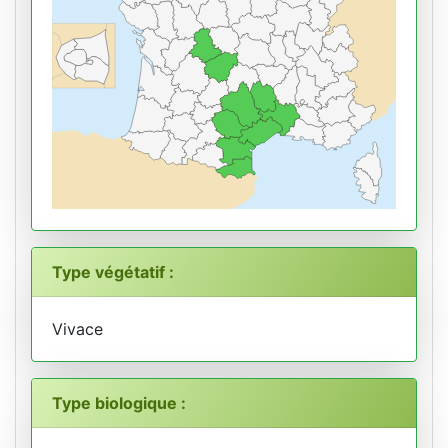
Type végétatif :
Vivace
Type biologique :