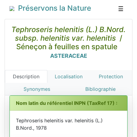
Préservons la Nature
☰
Tephroseris helenitis (L.) B.Nord.
subsp. helenitis var. helenitis
/
Séneçon à feuilles en spatule
ASTERACEAE
Description
Localisation
Protection
Synonymes
Bibliographie
Nom latin du référentiel INPN (TaxRef 17) :
Tephroseris helenitis var. helenitis (L.)
B.Nord., 1978