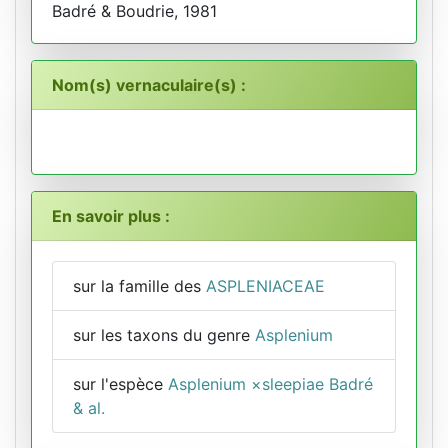
Badré & Boudrie, 1981
Nom(s) vernaculaire(s) :
En savoir plus :
sur la famille des
ASPLENIACEAE
sur les taxons du genre
Asplenium
sur l'espèce
Asplenium ×sleepiae Badré
& al.