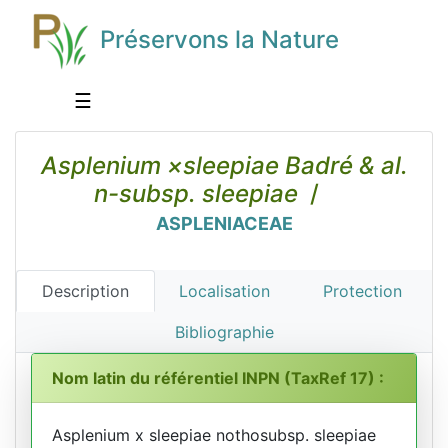
Préservons la Nature
☰
Asplenium ×sleepiae Badré & al.
n-subsp. sleepiae
/
ASPLENIACEAE
Description
Localisation
Protection
Bibliographie
Nom latin du référentiel INPN (TaxRef 17) :
Asplenium x sleepiae nothosubsp. sleepiae