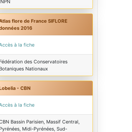
INPN
Atlas flore de France SIFLORE
données 2016
Accès à la fiche
Fédération des Conservatoires
Botaniques Nationaux
Lobelia - CBN
Accès à la fiche
CBN Bassin Parisien, Massif Central,
Pyrénées, Midi-Pyrénées, Sud-