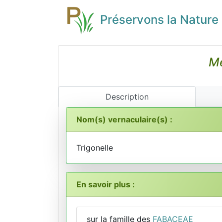
Préservons la Nature
Me
Description
Nom(s) vernaculaire(s) :
Trigonelle
En savoir plus :
sur la famille des
FABACEAE