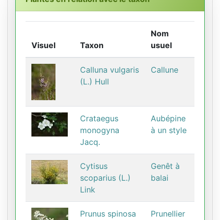
Nom
Visuel
Taxon
usuel
Calluna vulgaris
Callune
(L.) Hull
Crataegus
Aubépine
monogyna
à un style
Jacq.
Cytisus
Genêt à
scoparius (L.)
balai
Link
Prunus spinosa
Prunellier