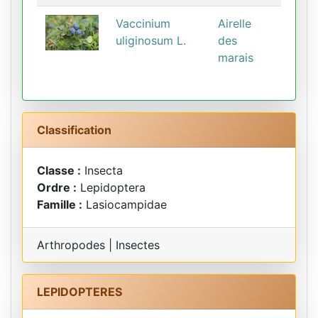
Vaccinium
Airelle
uliginosum L.
des
marais
Classification
Classe :
Insecta
Ordre :
Lepidoptera
Famille :
Lasiocampidae
Arthropodes | Insectes
LEPIDOPTERES