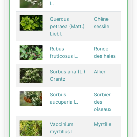
L.
Quercus
Chêne
petraea (Matt.)
sessile
Liebl.
Rubus
Ronce
fruticosus L.
des haies
Sorbus aria (L.)
Allier
Crantz
Sorbus
Sorbier
aucuparia L.
des
oiseaux
Vaccinium
Myrtille
myrtillus L.