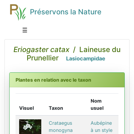
Préservons la Nature
☰
Eriogaster catax
/ Laineuse du
Prunellier
Lasiocampidae
Plantes en relation avec le taxon
Nom
Visuel
Taxon
usuel
Crataegus
Aubépine
monogyna
à un style