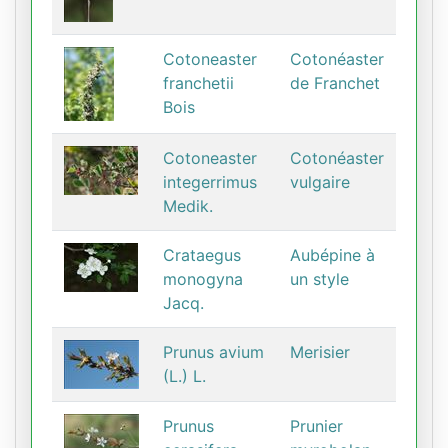
Cotoneaster
Cotonéaster
franchetii
de Franchet
Bois
Cotoneaster
Cotonéaster
integerrimus
vulgaire
Medik.
Crataegus
Aubépine à
monogyna
un style
Jacq.
Prunus avium
Merisier
(L.) L.
Prunus
Prunier