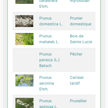
cerasifera
myrobolan
Ehrh.
Prunus
Prunier
domestica L.
domestique
Prunus
Bois de
mahaleb L.
Sainte Lucie
Prunus
Pêcher
persica (L.)
Batsch
Prunus
Cerisier
serotina
tardif
Ehrh.
Prunus
Prunellier
spinosa L.