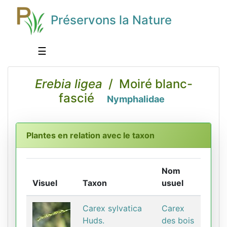
Préservons la Nature
☰
Erebia ligea
/ Moiré blanc-
fascié
Nymphalidae
Plantes en relation avec le taxon
Nom
Visuel
Taxon
usuel
Carex sylvatica
Carex
Huds.
des bois