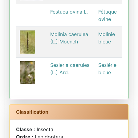
Festuca ovina L.
Fétuque
ovine
Molinia caerulea
Molinie
(L.) Moench
bleue
Sesleria caerulea
Seslérie
(L.) Ard.
bleue
Classification
Classe :
Insecta
Ordre :
Lepidoptera