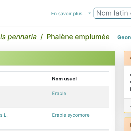
En savoir plus...
is pennaria
/ Phalène emplumée
Geom
Nom usuel
Erable
s L.
Erable sycomore