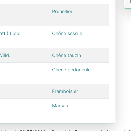
Prunellier
t.) Liebl.
Chêne sessile
illd.
Chêne tauzin
Chêne pédoncule
Framboisier
Marsau