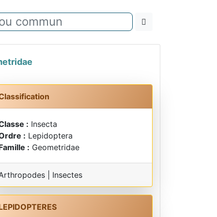
etridae
Classification
Classe :
Insecta
Ordre :
Lepidoptera
Famille :
Geometridae
Arthropodes | Insectes
LEPIDOPTERES