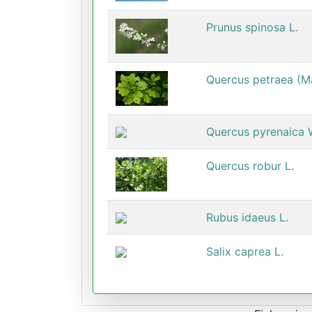
Prunus spinosa L.
Quercus petraea (Mat
Quercus pyrenaica W
Quercus robur L.
Rubus idaeus L.
Salix caprea L.