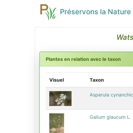
Préservons la Nature
Wats
Plantes en relation avec le taxon
Visuel
Taxon
Asperula cynanchic
Galium glaucum L.