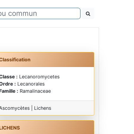
Classification
Classe :
Lecanoromycetes
Ordre :
Lecanorales
Famille :
Ramalinaceae
Ascomycètes | Lichens
LICHENS