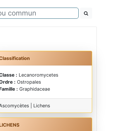
Classification
Classe :
Lecanoromycetes
Ordre :
Ostropales
Famille :
Graphidaceae
Ascomycètes | Lichens
LICHENS