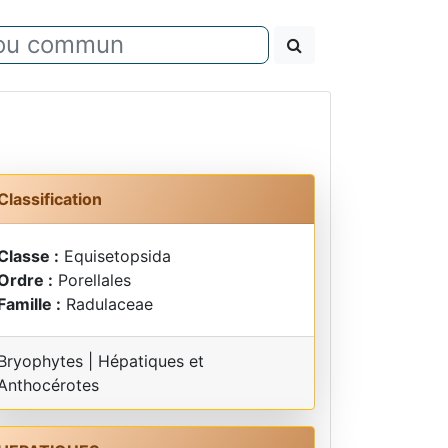
Classification
Classe :
Equisetopsida
Ordre :
Porellales
Famille :
Radulaceae
Bryophytes | Hépatiques et
Anthocérotes