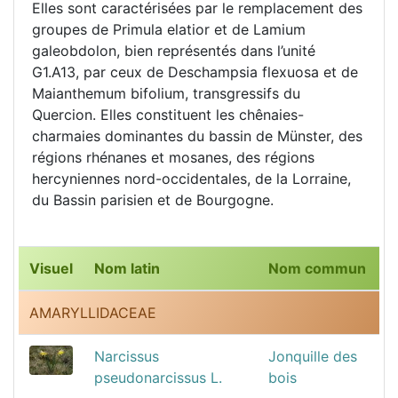
Elles sont caractérisées par le remplacement des
groupes de Primula elatior et de Lamium
galeobdolon, bien représentés dans l’unité
G1.A13, par ceux de Deschampsia flexuosa et de
Maianthemum bifolium, transgressifs du
Quercion. Elles constituent les chênaies-
charmaies dominantes du bassin de Münster, des
régions rhénanes et mosanes, des régions
hercyniennes nord-occidentales, de la Lorraine,
du Bassin parisien et de Bourgogne.
Visuel
Nom latin
Nom commun
AMARYLLIDACEAE
Narcissus
Jonquille des
pseudonarcissus L.
bois