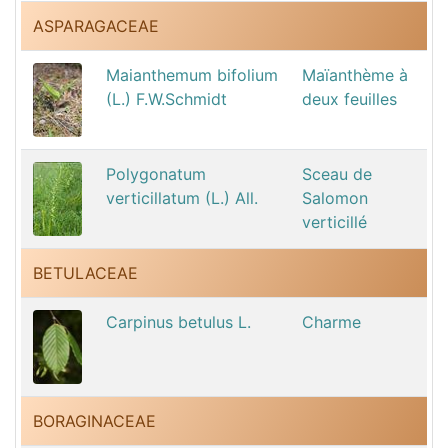
ASPARAGACEAE
Maianthemum bifolium
Maïanthème à
(L.) F.W.Schmidt
deux feuilles
Polygonatum
Sceau de
verticillatum (L.) All.
Salomon
verticillé
BETULACEAE
Carpinus betulus L.
Charme
BORAGINACEAE