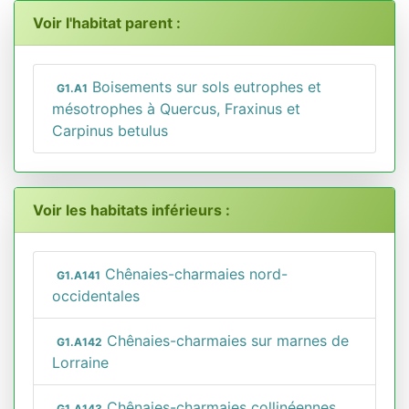
Voir l'habitat parent :
Boisements sur sols eutrophes et
G1.A1
mésotrophes à Quercus, Fraxinus et
Carpinus betulus
Voir les habitats inférieurs :
Chênaies-charmaies nord-
G1.A141
occidentales
Chênaies-charmaies sur marnes de
G1.A142
Lorraine
Chênaies-charmaies collinéennes
G1.A143