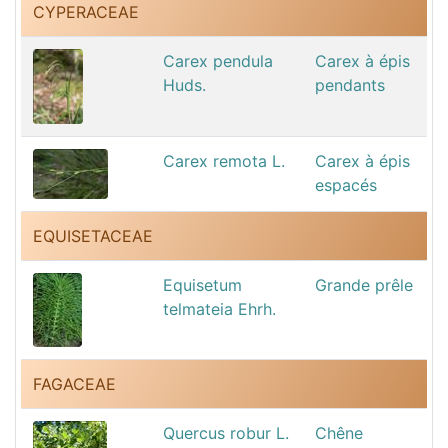
CYPERACEAE
Carex pendula
Carex à épis
Huds.
pendants
Carex remota L.
Carex à épis
espacés
EQUISETACEAE
Equisetum
Grande prêle
telmateia Ehrh.
FAGACEAE
Quercus robur L.
Chêne