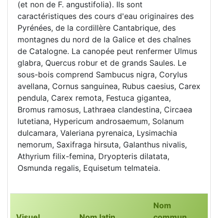
(et non de F. angustifolia). Ils sont
caractéristiques des cours d'eau originaires des
Pyrénées, de la cordillère Cantabrique, des
montagnes du nord de la Galice et des chaînes
de Catalogne. La canopée peut renfermer Ulmus
glabra, Quercus robur et de grands Saules. Le
sous-bois comprend Sambucus nigra, Corylus
avellana, Cornus sanguinea, Rubus caesius, Carex
pendula, Carex remota, Festuca gigantea,
Bromus ramosus, Lathraea clandestina, Circaea
lutetiana, Hypericum androsaemum, Solanum
dulcamara, Valeriana pyrenaica, Lysimachia
nemorum, Saxifraga hirsuta, Galanthus nivalis,
Athyrium filix-femina, Dryopteris dilatata,
Osmunda regalis, Equisetum telmateia.
Nom
Visuel
Nom latin
commun