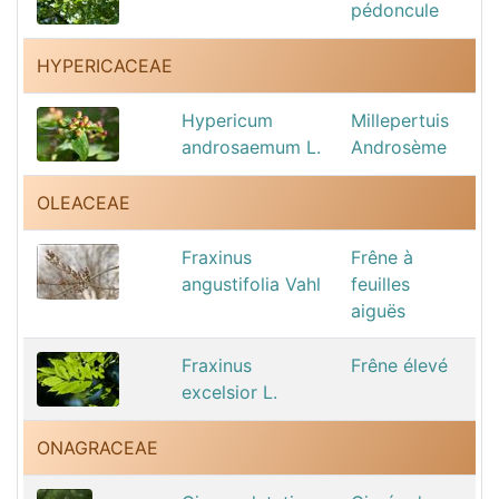
pédoncule
HYPERICACEAE
Hypericum
Millepertuis
androsaemum L.
Androsème
OLEACEAE
Fraxinus
Frêne à
angustifolia Vahl
feuilles
aiguës
Fraxinus
Frêne élevé
excelsior L.
ONAGRACEAE