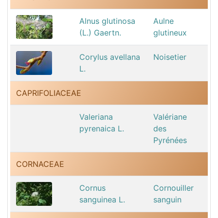
Alnus glutinosa
Aulne
(L.) Gaertn.
glutineux
Corylus avellana
Noisetier
L.
CAPRIFOLIACEAE
Valeriana
Valériane
pyrenaica L.
des
Pyrénées
CORNACEAE
Cornus
Cornouiller
sanguinea L.
sanguin