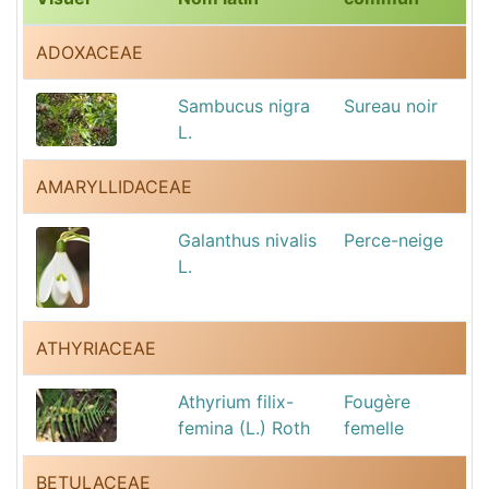
ADOXACEAE
Sambucus nigra
Sureau noir
L.
AMARYLLIDACEAE
Galanthus nivalis
Perce-neige
L.
ATHYRIACEAE
Athyrium filix-
Fougère
femina (L.) Roth
femelle
BETULACEAE