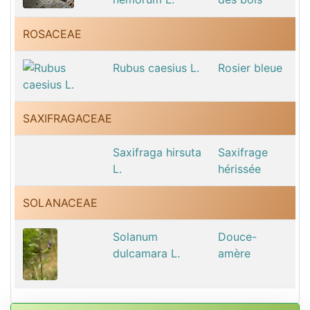
ROSACEAE
Rubus caesius L.
Rosier bleue
SAXIFRAGACEAE
Saxifraga hirsuta
Saxifrage
L.
hérissée
SOLANACEAE
Solanum
Douce-
dulcamara L.
amère