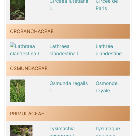
Circaea lutetiana
Circée de
L.
Paris
OROBANCHACEAE
Lathraea
Lathrée
clandestina L.
clandestine
OSMUNDACEAE
Osmunda regalis
Osmonde
L.
royale
PRIMULACEAE
Lysimachia
Lysimaque
nemorum L.
des bois