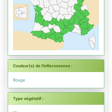
Couleur(s) de l'inflorescence :
Rouge
Type végétatif :