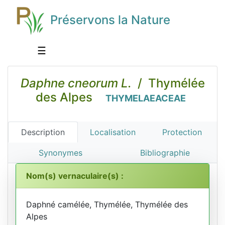
Préservons la Nature
☰
Daphne cneorum L.
/ Thymélée
des Alpes
THYMELAEACEAE
Description
Localisation
Protection
Synonymes
Bibliographie
Nom(s) vernaculaire(s) :
Daphné camélée, Thymélée, Thymélée des
Alpes