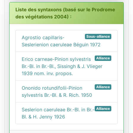
Liste des syntaxons (basé sur le Prodrome
des végétations 2004) :
Sous-alliance
Agrostio capillaris-
Seslerienion caeruleae Béguin 1972
Alliance
Erico carneae-Pinion sylvestris
Br.-Bl. in Br.-Bl., Sissingh & J. Vlieger
1939 nom. inv. propos.
Alliance
Ononido rotundifolii-Pinion
sylvestris Br.-Bl. & R. Rich. 1950
Alliance
Seslerion caeruleae Br.-Bl. in Br.-
Bl. & H. Jenny 1926