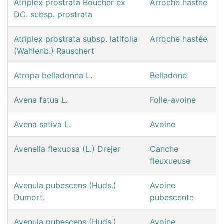
Atriplex prostrata Boucher ex
Arroche hastée
DC. subsp. prostrata
Atriplex prostrata subsp. latifolia
Arroche hastée
(Wahlenb.) Rauschert
Atropa belladonna L.
Belladone
Avena fatua L.
Folle-avoine
Avena sativa L.
Avoine
Avenella flexuosa (L.) Drejer
Canche
fleuxueuse
Avenula pubescens (Huds.)
Avoine
Dumort.
pubescente
Avenula pubescens (Huds.)
Avoine