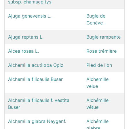
subsp. chamaepitys
Ajuga genevensis L.
Bugle de
Genève
Ajuga reptans L.
Bugle rampante
Alcea rosea L.
Rose trémière
Alchemilla acutiloba Opiz
Pied de lion
Alchemilla filicaulis Buser
Alchemille
velue
Alchemilla filicaulis f. vestita
Alchémille
Buser
vêtue
Alchemilla glabra Neygenf.
Alchémille
glabre