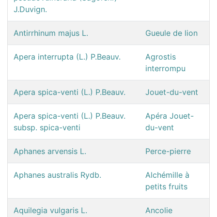
J.Duvign.
Antirrhinum majus L.
Gueule de lion
Apera interrupta (L.) P.Beauv.
Agrostis
interrompu
Apera spica-venti (L.) P.Beauv.
Jouet-du-vent
Apera spica-venti (L.) P.Beauv.
Apéra Jouet-
subsp. spica-venti
du-vent
Aphanes arvensis L.
Perce-pierre
Aphanes australis Rydb.
Alchémille à
petits fruits
Aquilegia vulgaris L.
Ancolie