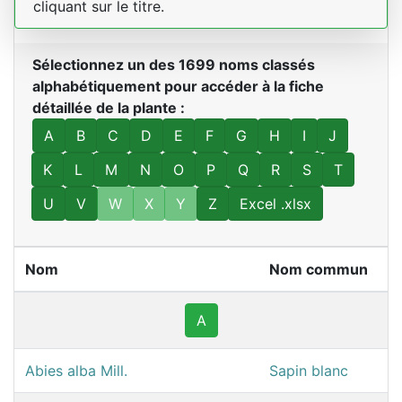
cliquant sur le titre.
Sélectionnez un des 1699 noms classés
alphabétiquement pour accéder à la fiche
détaillée de la plante :
A
B
C
D
E
F
G
H
I
J
K
L
M
N
O
P
Q
R
S
T
U
V
W
X
Y
Z
Excel .xlsx
Nom
Nom commun
A
Abies alba Mill.
Sapin blanc