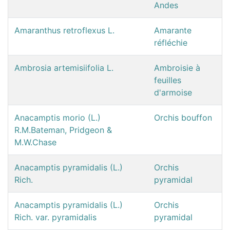
Andes
Amaranthus retroflexus L.
Amarante
réfléchie
Ambrosia artemisiifolia L.
Ambroisie à
feuilles
d'armoise
Anacamptis morio (L.)
Orchis bouffon
R.M.Bateman, Pridgeon &
M.W.Chase
Anacamptis pyramidalis (L.)
Orchis
Rich.
pyramidal
Anacamptis pyramidalis (L.)
Orchis
Rich. var. pyramidalis
pyramidal