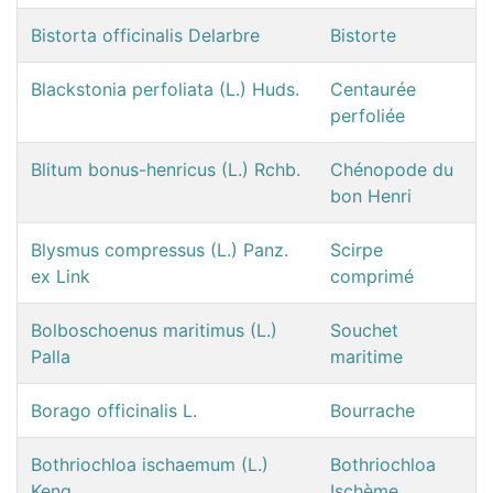
Bistorta officinalis Delarbre
Bistorte
Blackstonia perfoliata (L.) Huds.
Centaurée
perfoliée
Blitum bonus-henricus (L.) Rchb.
Chénopode du
bon Henri
Blysmus compressus (L.) Panz.
Scirpe
ex Link
comprimé
Bolboschoenus maritimus (L.)
Souchet
Palla
maritime
Borago officinalis L.
Bourrache
Bothriochloa ischaemum (L.)
Bothriochloa
Keng
Ischème