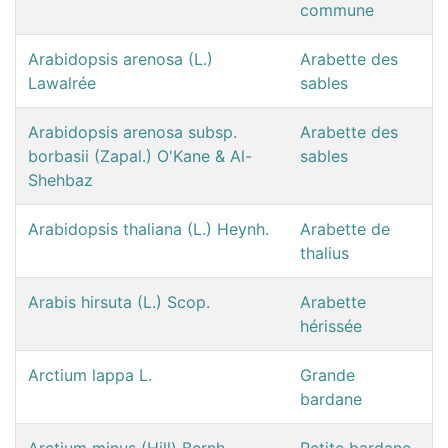
commune
Arabidopsis arenosa (L.)
Arabette des
Lawalrée
sables
Arabidopsis arenosa subsp.
Arabette des
borbasii (Zapal.) O'Kane & Al-
sables
Shehbaz
Arabidopsis thaliana (L.) Heynh.
Arabette de
thalius
Arabis hirsuta (L.) Scop.
Arabette
hérissée
Arctium lappa L.
Grande
bardane
Arctium minus (Hill) Bernh.
Petite bardane