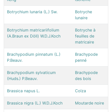
Botrychium lunaria (L.) Sw.
Botryche
lunaire
Botrychium matricariifolium
Botryche à
(A.Braun ex Döll) W.D.J.Koch
feuilles de
matricaire
Brachypodium pinnatum (L.)
Brachypode
P.Beauv.
penné
Brachypodium sylvaticum
Brachypode
(Huds.) P.Beauv.
des bois
Brassica napus L.
Colza
Brassica nigra (L.) W.D.J.Koch
Moutarde noire