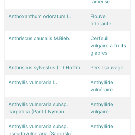
rameuse
Anthoxanthum odoratum L.
Flouve
odorante
Anthriscus caucalis M.Bieb.
Cerfeuil
vulgaire à fruits
glabres
Anthriscus sylvestris (L.) Hoffm.
Persil sauvage
Anthyllis vulneraria L.
Anthyllide
vulnéraire
Anthyllis vulneraria subsp.
Anthyllide
carpatica (Pant.) Nyman
vulgaire
Anthyllis vulneraria subsp.
Anthyllide
pseudovulneraria (Sagorski)