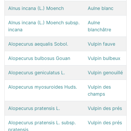
Alnus incana (L.) Moench
Aulne blanc
Alnus incana (L.) Moench subsp.
Aulne
incana
blanchâtre
Alopecurus aequalis Sobol.
Vulpin fauve
Alopecurus bulbosus Gouan
Vulpin bulbeux
Alopecurus geniculatus L.
Vulpin genouillé
Alopecurus myosuroides Huds.
Vulpin des
champs
Alopecurus pratensis L.
Vulpin des prés
Alopecurus pratensis L. subsp.
Vulpin des prés
pratensis