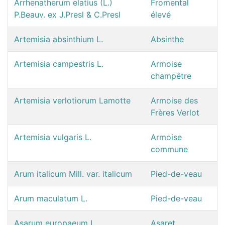
Arrhenatherum elatius (L.)
Fromental
P.Beauv. ex J.Presl & C.Presl
élevé
Artemisia absinthium L.
Absinthe
Artemisia campestris L.
Armoise
champêtre
Artemisia verlotiorum Lamotte
Armoise des
Frères Verlot
Artemisia vulgaris L.
Armoise
commune
Arum italicum Mill. var. italicum
Pied-de-veau
Arum maculatum L.
Pied-de-veau
Asarum europaeum L.
Asaret