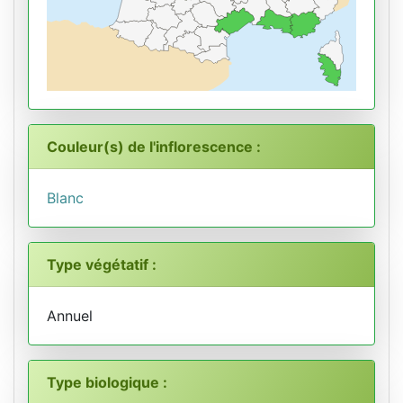
Couleur(s) de l'inflorescence :
Blanc
Type végétatif :
Annuel
Type biologique :