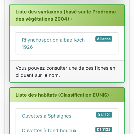
Liste des syntaxons (basé sur le Prodrome
des végétations 2004) :
Alliance
Rhynchosporion albae Koch
1926
Vous pouvez consulter une de ces fiches en
cliquant sur le nom.
Liste des habitats (Classification EUNIS) :
D1.1121
Cuvettes à Sphaignes
D1.1122
Cuvettes à fond boueux