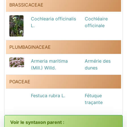
BRASSICACEAE
Cochlearia officinalis
Cochléaire
L.
officinale
PLUMBAGINACEAE
Armeria maritima
Armérie des
(Mill.) Willd.
dunes
POACEAE
Festuca rubra L.
Fétuque
traçante
Voir le syntaxon parent :