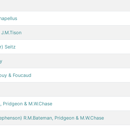
napellus
 J.M.Tison
) Seitz
uy
Rouy & Foucaud
n, Pridgeon & M.W.Chase
Stephenson) R.M.Bateman, Pridgeon & M.W.Chase