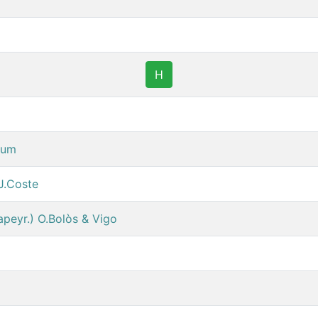
H
num
J.Coste
apeyr.) O.Bolòs & Vigo