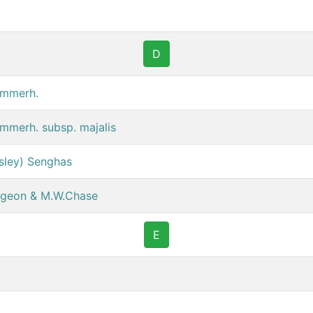
D
Summerh.
ummerh. subsp. majalis
gsley) Senghas
ridgeon & M.W.Chase
E