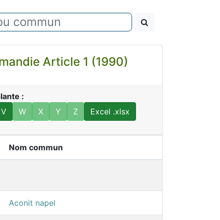
andie Article 1 (1990)
lante :
V
W
X
Y
Z
Excel .xlsx
Nom commun
Aconit napel