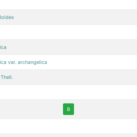
loides
ica
ica var. archangelica
Thell.
B