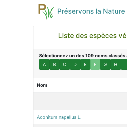
Préservons la Nature
Liste des espèces vég
Sélectionnez un des 109 noms classés al
A
B
C
D
E
F
G
H
I
Nom
Aconitum napellus L.