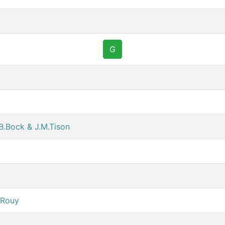
G
 B.Bock & J.M.Tison
 Rouy