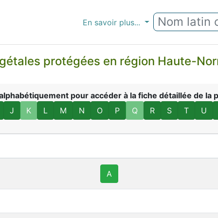
En savoir plus...
étales protégées en région Haute-Norm
phabétiquement pour accéder à la fiche détaillée de la p
J
K
L
M
N
O
P
Q
R
S
T
U
A