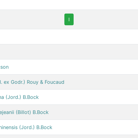
I
ison
ill. ex Godr.) Rouy & Foucaud
ina (Jord.) B.Bock
ejeanii (Billot) B.Bock
phinensis (Jord.) B.Bock