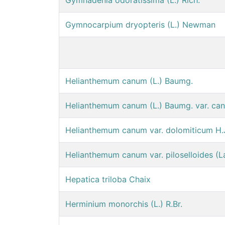
Gymnadenia odoratissima (L.) Rich.
Gymnocarpium dryopteris (L.) Newman
Helianthemum canum (L.) Baumg.
Helianthemum canum (L.) Baumg. var. ca
Helianthemum canum var. dolomiticum H.
Helianthemum canum var. piloselloides (L
Hepatica triloba Chaix
Herminium monorchis (L.) R.Br.