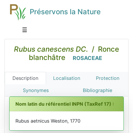
Préservons la Nature
☰
Rubus canescens DC.
/ Ronce
blanchâtre
ROSACEAE
Description
Localisation
Protection
Synonymes
Bibliographie
Nom latin du référentiel INPN (TaxRef 17) :
Rubus aetnicus Weston, 1770