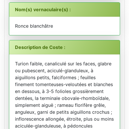
Nom(s) vernaculaire(s) :
Ronce blanchâtre
Description de Coste :
Turion faible, canaliculé sur les faces, glabre
ou pubescent, aciculé-glanduleux, à
aiguillons petits, falciformes ; feuilles
finement tomenteuses-veloutées et blanches
en dessous, à 3-5 folioles grossièrement
dentées, la terminale obovale-rhomboïdale,
simplement aiguë ; rameau florifère grêle,
anguleux, garni de petits aiguillons crochus ;
inflorescence allongée, étroite, plus ou moins
aciculée-glanduleuse, à pédoncules