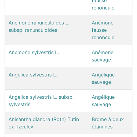
fausse
renoncule
Anemone ranunculoides L.
Anémone
subsp. ranunculoides
fausse
renoncule
Anemone sylvestris L.
Anémone
sauvage
Angelica sylvestris L.
Angélique
sauvage
Angelica sylvestris L. subsp.
Angélique
sylvestris
sauvage
Anisantha diandra (Roth) Tutin
Brome à deux
ex Tzvelev
étamines