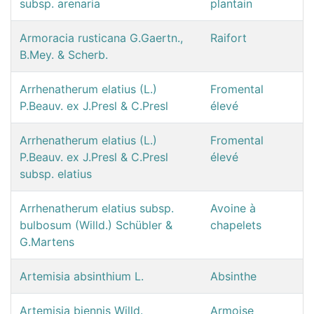
subsp. arenaria
plantain
Armoracia rusticana G.Gaertn.,
Raifort
B.Mey. & Scherb.
Arrhenatherum elatius (L.)
Fromental
P.Beauv. ex J.Presl & C.Presl
élevé
Arrhenatherum elatius (L.)
Fromental
P.Beauv. ex J.Presl & C.Presl
élevé
subsp. elatius
Arrhenatherum elatius subsp.
Avoine à
bulbosum (Willd.) Schübler &
chapelets
G.Martens
Artemisia absinthium L.
Absinthe
Artemisia biennis Willd.
Armoise