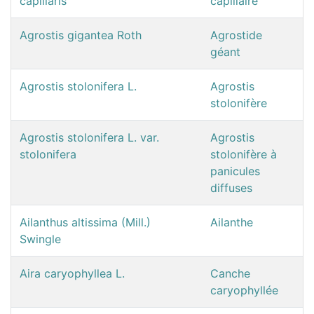
capillaris
capillaire
Agrostis gigantea Roth
Agrostide
géant
Agrostis stolonifera L.
Agrostis
stolonifère
Agrostis stolonifera L. var.
Agrostis
stolonifera
stolonifère à
panicules
diffuses
Ailanthus altissima (Mill.)
Ailanthe
Swingle
Aira caryophyllea L.
Canche
caryophyllée