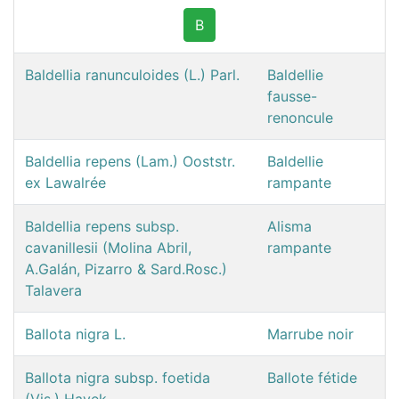
B
Baldellia ranunculoides (L.) Parl.
Baldellie
fausse-
renoncule
Baldellia repens (Lam.) Ooststr.
Baldellie
ex Lawalrée
rampante
Baldellia repens subsp.
Alisma
cavanillesii (Molina Abril,
rampante
A.Galán, Pizarro & Sard.Rosc.)
Talavera
Ballota nigra L.
Marrube noir
Ballota nigra subsp. foetida
Ballote fétide
(Vis.) Hayek