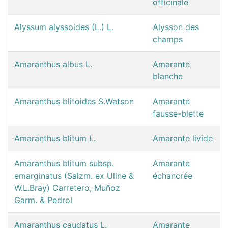
officinale
Alyssum alyssoides (L.) L.
Alysson des
champs
Amaranthus albus L.
Amarante
blanche
Amaranthus blitoides S.Watson
Amarante
fausse-blette
Amaranthus blitum L.
Amarante livide
Amaranthus blitum subsp.
Amarante
emarginatus (Salzm. ex Uline &
échancrée
W.L.Bray) Carretero, Muñoz
Garm. & Pedrol
Amaranthus caudatus L.
Amarante