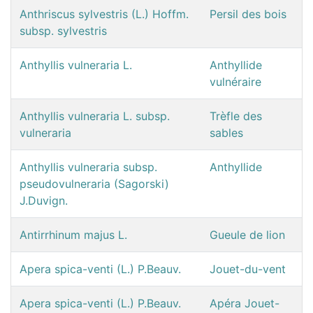
Anthriscus sylvestris (L.) Hoffm.
Persil des bois
subsp. sylvestris
Anthyllis vulneraria L.
Anthyllide
vulnéraire
Anthyllis vulneraria L. subsp.
Trèfle des
vulneraria
sables
Anthyllis vulneraria subsp.
Anthyllide
pseudovulneraria (Sagorski)
J.Duvign.
Antirrhinum majus L.
Gueule de lion
Apera spica-venti (L.) P.Beauv.
Jouet-du-vent
Apera spica-venti (L.) P.Beauv.
Apéra Jouet-