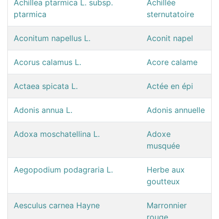
Achillea ptarmica L. subsp.
Achillée
ptarmica
sternutatoire
Aconitum napellus L.
Aconit napel
Acorus calamus L.
Acore calame
Actaea spicata L.
Actée en épi
Adonis annua L.
Adonis annuelle
Adoxa moschatellina L.
Adoxe
musquée
Aegopodium podagraria L.
Herbe aux
goutteux
Aesculus carnea Hayne
Marronnier
rouge