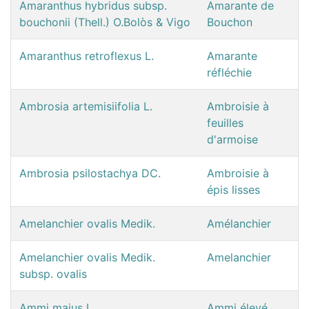
Amaranthus hybridus subsp.
Amarante de
bouchonii (Thell.) O.Bolòs & Vigo
Bouchon
Amaranthus retroflexus L.
Amarante
réfléchie
Ambrosia artemisiifolia L.
Ambroisie à
feuilles
d'armoise
Ambrosia psilostachya DC.
Ambroisie à
épis lisses
Amelanchier ovalis Medik.
Amélanchier
Amelanchier ovalis Medik.
Amelanchier
subsp. ovalis
Ammi majus L.
Ammi élevé