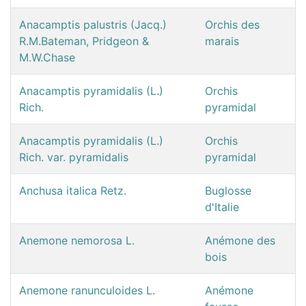
Anacamptis palustris (Jacq.)
Orchis des
R.M.Bateman, Pridgeon &
marais
M.W.Chase
Anacamptis pyramidalis (L.)
Orchis
Rich.
pyramidal
Anacamptis pyramidalis (L.)
Orchis
Rich. var. pyramidalis
pyramidal
Anchusa italica Retz.
Buglosse
d'Italie
Anemone nemorosa L.
Anémone des
bois
Anemone ranunculoides L.
Anémone