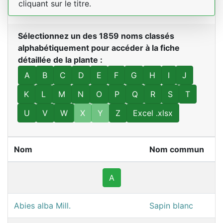
cliquant sur le titre.
Sélectionnez un des 1859 noms classés
alphabétiquement pour accéder à la fiche
détaillée de la plante :
A
B
C
D
E
F
G
H
I
J
K
L
M
N
O
P
Q
R
S
T
U
V
W
X
Y
Z
Excel .xlsx
Nom
Nom commun
A
Abies alba Mill.
Sapin blanc