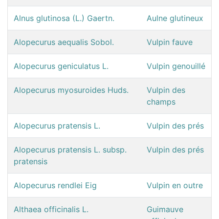
Alnus glutinosa (L.) Gaertn.
Aulne glutineux
Alopecurus aequalis Sobol.
Vulpin fauve
Alopecurus geniculatus L.
Vulpin genouillé
Alopecurus myosuroides Huds.
Vulpin des
champs
Alopecurus pratensis L.
Vulpin des prés
Alopecurus pratensis L. subsp.
Vulpin des prés
pratensis
Alopecurus rendlei Eig
Vulpin en outre
Althaea officinalis L.
Guimauve