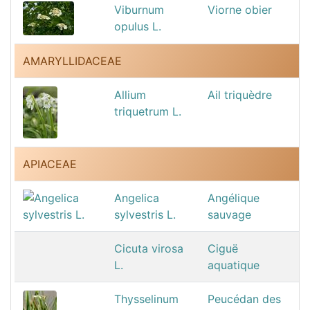
Viburnum
Viorne obier
opulus L.
AMARYLLIDACEAE
Allium
Ail triquèdre
triquetrum L.
APIACEAE
Angelica
Angélique
sylvestris L.
sauvage
Cicuta virosa
Ciguë
L.
aquatique
Thysselinum
Peucédan des