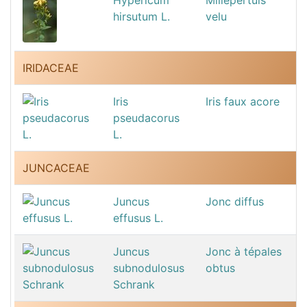
hirsutum L.
velu
IRIDACEAE
Iris
Iris faux acore
pseudacorus
L.
JUNCACEAE
Juncus
Jonc diffus
effusus L.
Juncus
Jonc à tépales
subnodulosus
obtus
Schrank