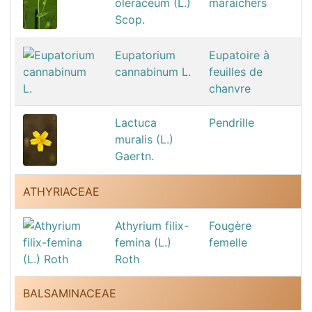
oleraceum (L.)
maraichers
Scop.
Eupatorium
Eupatoire à
cannabinum L.
feuilles de
chanvre
Lactuca
Pendrille
muralis (L.)
Gaertn.
ATHYRIACEAE
Athyrium filix-
Fougère
femina (L.)
femelle
Roth
BALSAMINACEAE