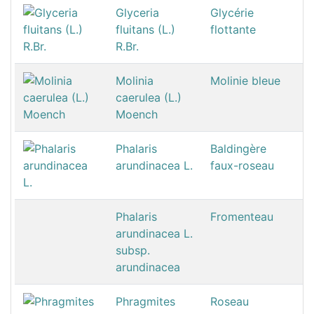
Glyceria
Glycérie
fluitans (L.)
flottante
R.Br.
Molinia
Molinie bleue
caerulea (L.)
Moench
Phalaris
Baldingère
arundinacea L.
faux-roseau
Phalaris
Fromenteau
arundinacea L.
subsp.
arundinacea
Phragmites
Roseau