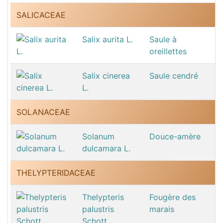
SALICACEAE
Salix aurita L.
Saule à
oreillettes
Salix cinerea
Saule cendré
L.
SOLANACEAE
Solanum
Douce-amère
dulcamara L.
THELYPTERIDACEAE
Thelypteris
Fougère des
palustris
marais
Schott