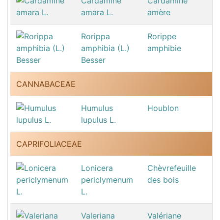
Cardamine
Cardamine
amara L.
amère
Rorippa
Rorippe
amphibia (L.)
amphibie
Besser
CANNABACEAE
Humulus
Houblon
lupulus L.
CAPRIFOLIACEAE
Lonicera
Chèvrefeuille
periclymenum
des bois
L.
Valeriana
Valériane