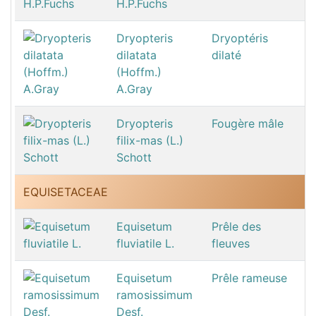
H.P.Fuchs
Dryopteris
Dryoptéris
dilatata
dilaté
(Hoffm.)
A.Gray
Dryopteris
Fougère mâle
filix-mas (L.)
Schott
EQUISETACEAE
Equisetum
Prêle des
fluviatile L.
fleuves
Equisetum
Prêle rameuse
ramosissimum
Desf.