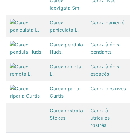
Carex
Carex lisse
laevigata Sm.
Carex
Carex paniculé
paniculata L.
Carex pendula
Carex à épis
Huds.
pendants
Carex remota
Carex à épis
L.
espacés
Carex riparia
Carex des rives
Curtis
Carex rostrata
Carex à
Stokes
utricules
rostrés