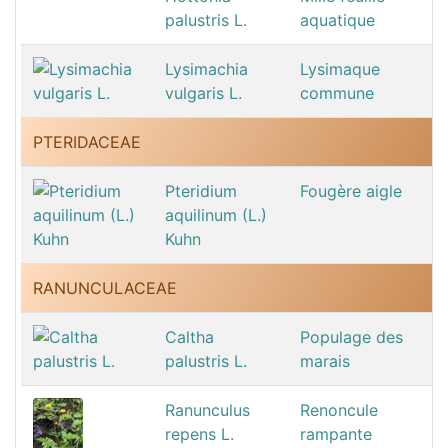
palustris L.
aquatique
Lysimachia
Lysimaque
vulgaris L.
commune
PTERIDACEAE
Pteridium
Fougère aigle
aquilinum (L.)
Kuhn
RANUNCULACEAE
Caltha
Populage des
palustris L.
marais
Ranunculus
Renoncule
repens L.
rampante