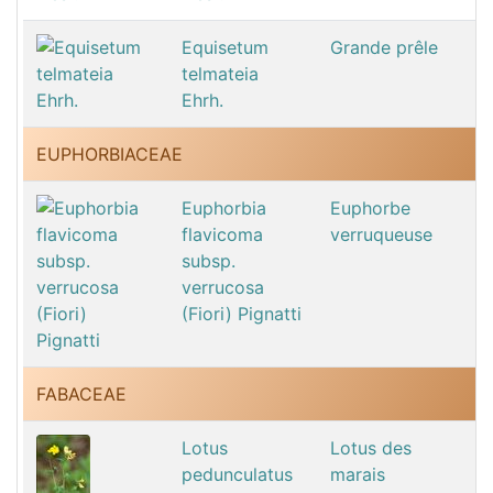
Equisetum
Grande prêle
telmateia
Ehrh.
EUPHORBIACEAE
Euphorbia
Euphorbe
flavicoma
verruqueuse
subsp.
verrucosa
(Fiori) Pignatti
FABACEAE
Lotus
Lotus des
pedunculatus
marais