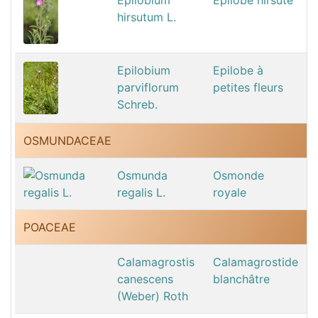
hirsutum L.
Epilobium
Epilobe à
parviflorum
petites fleurs
Schreb.
OSMUNDACEAE
Osmunda
Osmonde
regalis L.
royale
POACEAE
Calamagrostis
Calamagrostide
canescens
blanchâtre
(Weber) Roth