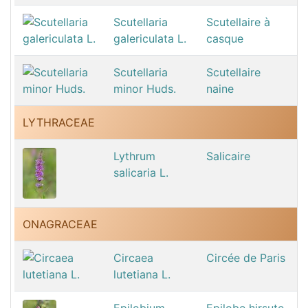
Scutellaria
Scutellaire à
galericulata L.
casque
Scutellaria
Scutellaire
minor Huds.
naine
LYTHRACEAE
Lythrum
Salicaire
salicaria L.
ONAGRACEAE
Circaea
Circée de Paris
lutetiana L.
Epilobium
Epilobe hirsute