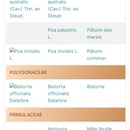
australis
(Cav.) Trin. ex
Steud.
Poa palustris
Pâturin des
L.
marais
Poa trivialis L.
Pâturin
commun
POLYGONACEAE
Bistorta
Bistorte
officinalis
Delarbre
PRIMULACEAE
Hottonia
Mille feuille