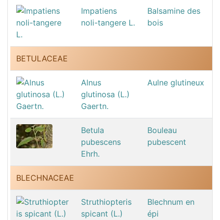
Impatiens
Balsamine des
noli-tangere L.
bois
BETULACEAE
Alnus
Aulne glutineux
glutinosa (L.)
Gaertn.
Betula
Bouleau
pubescens
pubescent
Ehrh.
BLECHNACEAE
Struthiopteris
Blechnum en
spicant (L.)
épi