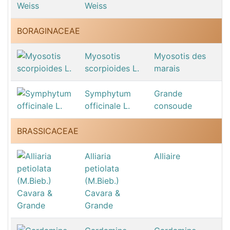
Weiss
BORAGINACEAE
Myosotis
Myosotis des
scorpioides L.
marais
Symphytum
Grande
officinale L.
consoude
BRASSICACEAE
Alliaria
Alliaire
petiolata
(M.Bieb.)
Cavara &
Grande