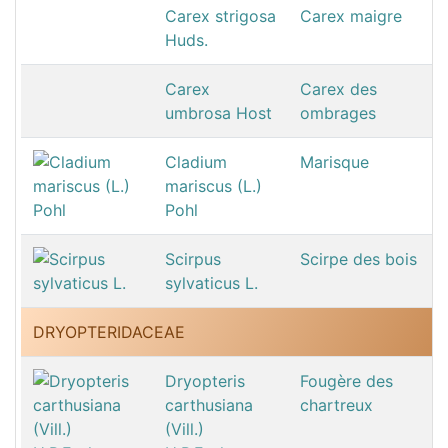
Carex strigosa
Carex maigre
Huds.
Carex
Carex des
umbrosa Host
ombrages
Cladium
Marisque
mariscus (L.)
Pohl
Scirpus
Scirpe des bois
sylvaticus L.
DRYOPTERIDACEAE
Dryopteris
Fougère des
carthusiana
chartreux
(Vill.)