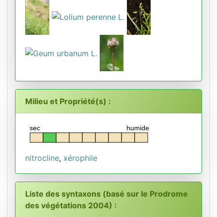
Milieu et Propriété(s) :
sec
humide
nitrocline
,
xérophile
Liste des syntaxons (basé sur le Prodrome
des végétations 2004) :