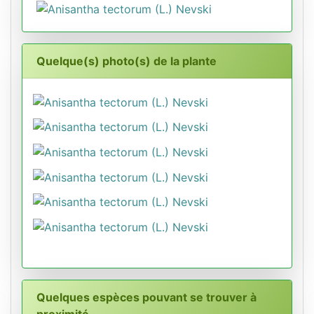
Quelque(s) photo(s) de la plante
Quelques espèces pouvant se trouver à
proximité