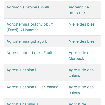
Agrimonia procera Wallr.
Aigremoine
odorante
Agrostemma brachylobum
Nielle des blés
(Fenzl) K.Hammer
Agrostemma githago L.
Nielle des blés
Agrostis ×murbeckii Fouill.
Agrostide de
Murbeck
Agrostis canina L.
Agrostide des
chiens
Agrostis canina L. var. canina
Agrostide des
chiens
Agrostis capillaris L.
Agrostide