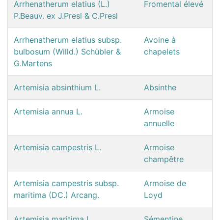
Arrhenatherum elatius (L.)
Fromental élevé
P.Beauv. ex J.Presl & C.Presl
Arrhenatherum elatius subsp.
Avoine à
bulbosum (Willd.) Schübler &
chapelets
G.Martens
Artemisia absinthium L.
Absinthe
Artemisia annua L.
Armoise
annuelle
Artemisia campestris L.
Armoise
champêtre
Artemisia campestris subsp.
Armoise de
maritima (DC.) Arcang.
Loyd
Artemisia maritima L.
Sémentine