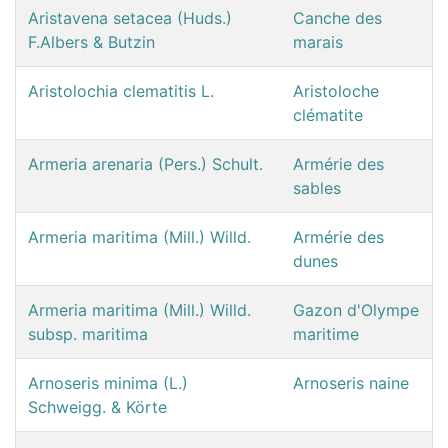
Aristavena setacea (Huds.)
Canche des
F.Albers & Butzin
marais
Aristolochia clematitis L.
Aristoloche
clématite
Armeria arenaria (Pers.) Schult.
Armérie des
sables
Armeria maritima (Mill.) Willd.
Armérie des
dunes
Armeria maritima (Mill.) Willd.
Gazon d'Olympe
subsp. maritima
maritime
Arnoseris minima (L.)
Arnoseris naine
Schweigg. & Körte