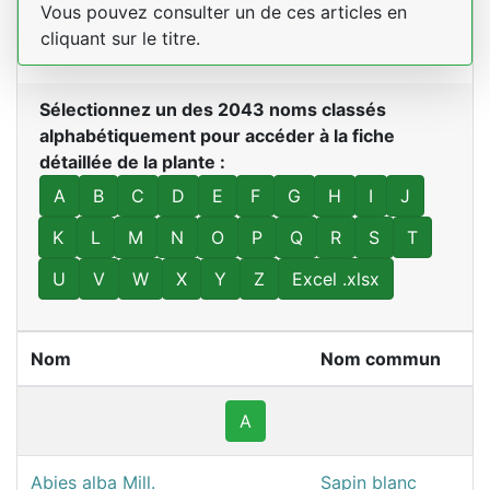
Vous pouvez consulter un de ces articles en
cliquant sur le titre.
Sélectionnez un des 2043 noms classés
alphabétiquement pour accéder à la fiche
détaillée de la plante :
A
B
C
D
E
F
G
H
I
J
K
L
M
N
O
P
Q
R
S
T
U
V
W
X
Y
Z
Excel .xlsx
Nom
Nom commun
A
Abies alba Mill.
Sapin blanc