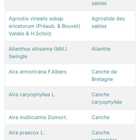
sables
Agrostis vinealis subsp.
Agrostide des
ericetorum (Préaub. & Bouvet)
sables
Valdés & H.Scholz
Ailanthus altissima (Mill.)
Ailanthe
Swingle
Aira armoricana F.Albers
Canche de
Bretagne
Aira caryophyllea L.
Canche
caryophyllée
Aira multiculmis Dumort.
Canche
Aira praecox L.
Canche
printanière