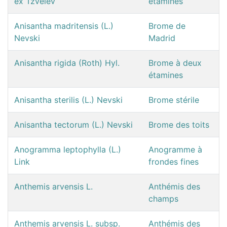
ex Tzvelev
étamines
Anisantha madritensis (L.)
Brome de
Nevski
Madrid
Anisantha rigida (Roth) Hyl.
Brome à deux
étamines
Anisantha sterilis (L.) Nevski
Brome stérile
Anisantha tectorum (L.) Nevski
Brome des toits
Anogramma leptophylla (L.)
Anogramme à
Link
frondes fines
Anthemis arvensis L.
Anthémis des
champs
Anthemis arvensis L. subsp.
Anthémis des