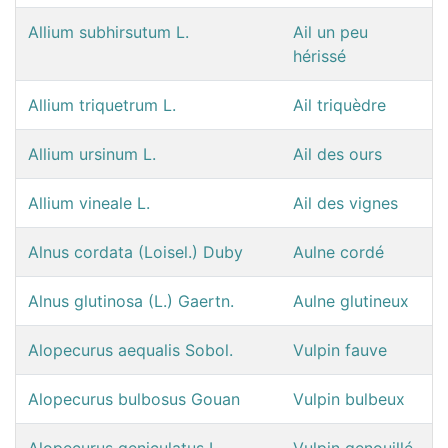
Allium subhirsutum L.
Ail un peu
hérissé
Allium triquetrum L.
Ail triquèdre
Allium ursinum L.
Ail des ours
Allium vineale L.
Ail des vignes
Alnus cordata (Loisel.) Duby
Aulne cordé
Alnus glutinosa (L.) Gaertn.
Aulne glutineux
Alopecurus aequalis Sobol.
Vulpin fauve
Alopecurus bulbosus Gouan
Vulpin bulbeux
Alopecurus geniculatus L.
Vulpin genouillé