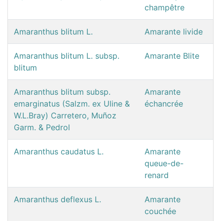
champêtre
Amaranthus blitum L.
Amarante livide
Amaranthus blitum L. subsp.
Amarante Blite
blitum
Amaranthus blitum subsp.
Amarante
emarginatus (Salzm. ex Uline &
échancrée
W.L.Bray) Carretero, Muñoz
Garm. & Pedrol
Amaranthus caudatus L.
Amarante
queue-de-
renard
Amaranthus deflexus L.
Amarante
couchée