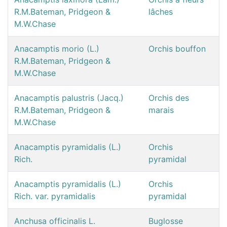
R.M.Bateman, Pridgeon &
lâches
M.W.Chase
Anacamptis morio (L.)
Orchis bouffon
R.M.Bateman, Pridgeon &
M.W.Chase
Anacamptis palustris (Jacq.)
Orchis des
R.M.Bateman, Pridgeon &
marais
M.W.Chase
Anacamptis pyramidalis (L.)
Orchis
Rich.
pyramidal
Anacamptis pyramidalis (L.)
Orchis
Rich. var. pyramidalis
pyramidal
Anchusa officinalis L.
Buglosse