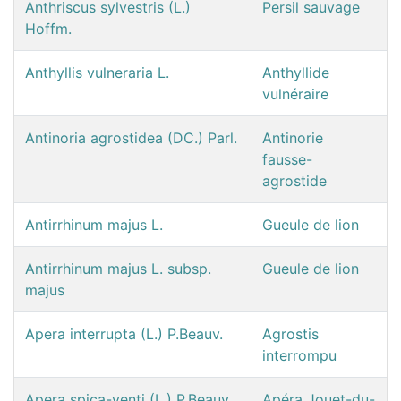
Anthriscus sylvestris (L.)
Persil sauvage
Hoffm.
Anthyllis vulneraria L.
Anthyllide
vulnéraire
Antinoria agrostidea (DC.) Parl.
Antinorie
fausse-
agrostide
Antirrhinum majus L.
Gueule de lion
Antirrhinum majus L. subsp.
Gueule de lion
majus
Apera interrupta (L.) P.Beauv.
Agrostis
interrompu
Apera spica-venti (L.) P.Beauv.
Apéra Jouet-du-