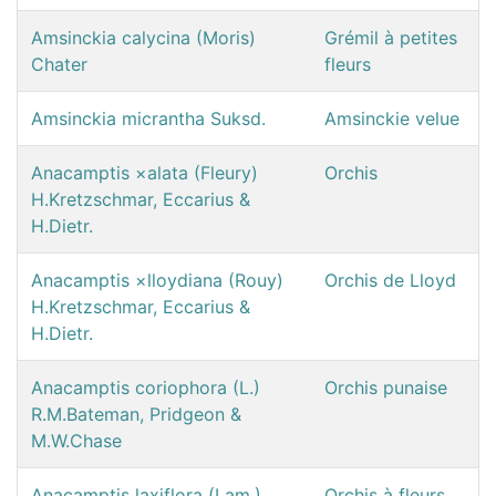
Amsinckia calycina (Moris)
Grémil à petites
Chater
fleurs
Amsinckia micrantha Suksd.
Amsinckie velue
Anacamptis ×alata (Fleury)
Orchis
H.Kretzschmar, Eccarius &
H.Dietr.
Anacamptis ×lloydiana (Rouy)
Orchis de Lloyd
H.Kretzschmar, Eccarius &
H.Dietr.
Anacamptis coriophora (L.)
Orchis punaise
R.M.Bateman, Pridgeon &
M.W.Chase
Anacamptis laxiflora (Lam.)
Orchis à fleurs