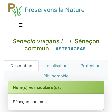
Préservons la Nature
☰
Senecio vulgaris L.
/ Séneçon
commun
ASTERACEAE
Description
Localisation
Protection
Bibliographie
Nom(s) vernaculaire(s) :
Séneçon commun