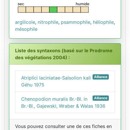
sec
humide
argilicole
,
nitrophile
,
psammophile
,
héliophile
,
mésophile
Liste des syntaxons (basé sur le Prodrome
des végétations 2004) :
Alliance
Atriplici laciniatae-Salsolion kali
Géhu 1975
Alliance
Chenopodion muralis Br.-Bl. in
Br.-Bl., Gajewski, Wraber & Walas 1936
Vous pouvez consulter une de ces fiches en