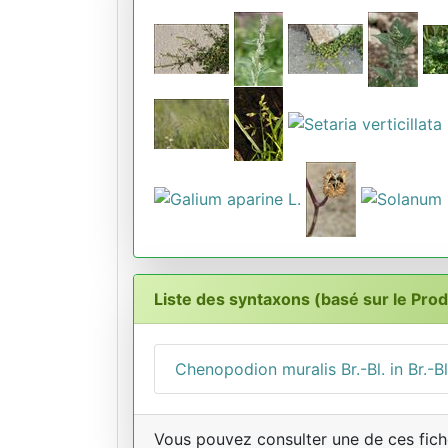
Liste des syntaxons (basé sur le Pro
Chenopodion muralis Br.-Bl. in Br.-B
Vous pouvez consulter une de ces fiche