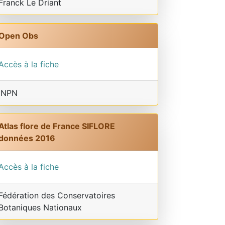
Franck Le Driant
Open Obs
Accès à la fiche
INPN
Atlas flore de France SIFLORE
données 2016
Accès à la fiche
Fédération des Conservatoires
Botaniques Nationaux